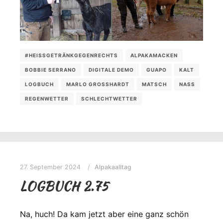
#HEISSGETRÄNKGEGENRECHTS
ALPAKAMACKEN
BOBBIE SERRANO
DIGITALE DEMO
GUAPO
KALT
LOGBUCH
MARLO GROSSHARDT
MATSCH
NASS
REGENWETTER
SCHLECHTWETTER
27. September 2024
Alpakaalltag
LOGBUCH 2.75
Na, huch! Da kam jetzt aber eine ganz schön