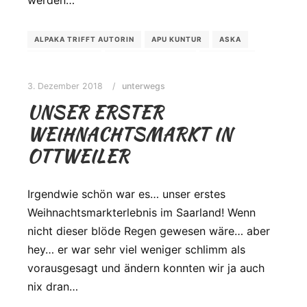
ALPAKA TRIFFT AUTORIN
APU KUNTUR
ASKA
BEGEGNUNGEN
DER MAUERSEGLER
EICHBORN
JASMIN SCHREIBER
LESUNG
MAINZWEILER
3. Dezember 2018
unterwegs
SAARLAND
UNSER ERSTER
TOURISMUS- UND KULTURZENTRALE NEUNKIRCHEN
WEIHNACHTSMARKT IN
OTTWEILER
Irgendwie schön war es… unser erstes
Weihnachtsmarkterlebnis im Saarland! Wenn
nicht dieser blöde Regen gewesen wäre… aber
hey… er war sehr viel weniger schlimm als
vorausgesagt und ändern konnten wir ja auch
nix dran…