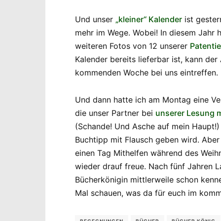
Und unser
„kleiner“ Kalender
ist gester
mehr im Wege. Wobei! In diesem Jahr h
weiteren Fotos von 12 unserer
Patentie
Kalender bereits lieferbar ist, kann de
kommenden Woche bei uns eintreffen.
Und dann hatte ich am Montag eine V
die unser Partner bei
unserer Lesung m
(Schande! Und Asche auf mein Haupt!) 
Buchtipp mit Flausch geben wird. Aber
einen Tag Mithelfen während des Weihna
wieder drauf freue. Nach fünf Jahren L
Bücherkönigin mittlerweile schon kenn
Mal schauen, was da für euch im kom
BEGEGNUNGEN
BÜCHER
BÜCHER KÖNIG