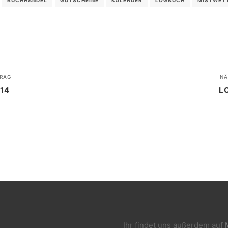
RAG
NÄ
14
L
Ihr findet uns außerdem auf