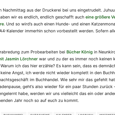
n Nachmittag aus der Druckerei bei uns eingetrudelt. Juhuu
aben wir es endlich, endlich geschafft auch
eine größere V
re
. Und so wird’s auch einen Hunde- und einen Katzenmona
r A4-Kalender immerhin schon vorbestellt werden. Sofern all
erabredung zum Probearbeiten bei
Bücher König
in Neunkir
it Jasmin Lörchner
war und zu der es immer noch keinen kl
Warum ich das hier erzähle? Es kann sein, dass es demnäc
 keine Angst, ich werde nicht wieder komplett in den Buchh
chtsgeschäft im Buchhandel. Wie sehr mir das gefehlt hat, 
adenpause, geht’s also wieder für ein paar Stunden zurück 
engelernt habe, werden wir uns vielleicht das ein oder an
menden Jahr noch so auf euch zu kommt.
BUCHHANDEL
GUTSCHEINE
KALENDER
LOGBUCH
MISTWET