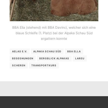
BBA Ella (stehend) mit BBA Davinci, welcher sich eine
blaue Schleife (1. Platz) bei der Alpaka Schau Süd
ergattern konnte
AELAS E.V.
ALPAKA SCHAU SÜD
BBA ELLA
BEGEGNUNGEN
BERGBLICK ALPAKAS
LAREU
SCHEREN
TRANSPORTKURS