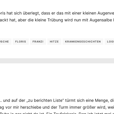
is hat sich überlegt, dass er das mit einer kleinen Augenv
ackt hat, aber die kleine Trübung wird nun mit Augensalbe 
USCHE
FLORIS
FRANZI
HITZE
KRANKENGESCHICHTEN
LOG
 und auf der „zu berichten Liste“ türmt sich eine Menge, di
 Tag vor mir herschiebe und der Turm immer größer wird, we
Ruhe ja gar nicht da ist. Ein Teufelskreis. Den ich jetzt m