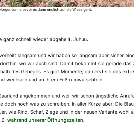
Morgensonne bevor es dann endlich auf die Wiese geht.
e ganz schnell wieder abgeheilt. Juhuu.
verheilt langsam und wir haben so langsam aber sicher ein
l dorthin, wo wir auch sind. Damit bekommt sie gerade das 
rhalb des Geheges. Es gibt Momente, da nervt sie das extre
and wechseln und an ihrem Fuß rumwurschteln.
Saarland angekommen und weil wir schon ängstliche Anrufe 
ge doch noch was zu schreiben. In aller Kürze aber: Die Blau
uer, wie Rind, Schaf, Ziege und in der neuen Variante wohl 
.B.
während unserer Öffnungszeiten
.