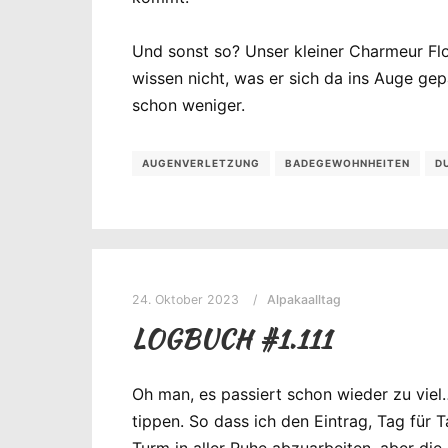
Und sonst so? Unser kleiner Charmeur Flor
wissen nicht, was er sich da ins Auge gep
schon weniger.
AUGENVERLETZUNG
BADEGEWOHNHEITEN
D
24. Oktober 2023
Alpakaalltag
LOGBUCH #1.111
Oh man, es passiert schon wieder zu viel…
tippen. So dass ich den Eintrag, Tag für
Turm in aller Ruhe abzuarbeiten, aber die 