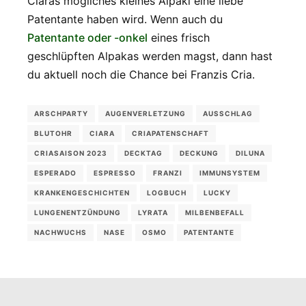
Ciaras mögliches kleines Alpaki eine liebe
Patentante haben wird. Wenn auch du
Patentante oder -onkel
eines frisch
geschlüpften Alpakas werden magst, dann hast
du aktuell noch die Chance bei Franzis Cria.
ARSCHPARTY
AUGENVERLETZUNG
AUSSCHLAG
BLUTOHR
CIARA
CRIAPATENSCHAFT
CRIASAISON 2023
DECKTAG
DECKUNG
DILUNA
ESPERADO
ESPRESSO
FRANZI
IMMUNSYSTEM
KRANKENGESCHICHTEN
LOGBUCH
LUCKY
LUNGENENTZÜNDUNG
LYRATA
MILBENBEFALL
NACHWUCHS
NASE
OSMO
PATENTANTE