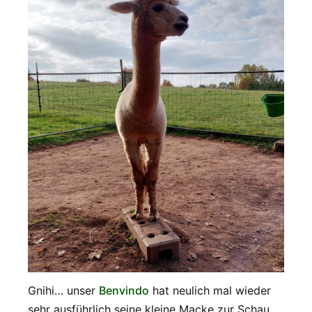
Gnihi… unser
Benvindo
hat neulich mal wieder
sehr ausführlich seine kleine Macke zur Schau