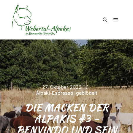
Hauptm
Suchen
27. Oktober 2022
Alpaki-Espresso
,
geblödelt
DIE MACKEN DER
ALPAKIS #3 –
BENVINDO UND SEIN