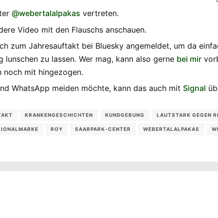
nter
@webertalalpakas
vertreten.
ndere Video mit den Flauschs anschauen.
 mich zum Jahresauftakt bei Bluesky angemeldet, um da ein
g lunschen zu lassen. Wer mag, kann also gerne
bei mir
vorb
h noch mit hingezogen.
und WhatsApp meiden möchte, kann das auch mit
Signal
übe
TAKT
KRANKENGESCHICHTEN
KUNDGEBUNG
LAUTSTARK GEGEN 
GIONALMARKE
ROY
SAARPARK-CENTER
WEBERTALALPAKAS
W