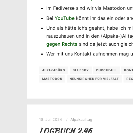
Im Fediverse sind wir via Mastodon u
Bei
YouTube
könnt ihr das ein oder a
Und als hätte ich’s geahnt, habe ich
rauszuhauen und in den (Alpaka-)Allta
gegen Rechts
sind da jetzt auch gleic
Wer mit uns Kontakt aufnehmen mag 
ALPAKABÜRO
BLUESKY
DURCHFALL
KON
MASTODON
NEUNKIRCHEN FÜR VIELFALT
RE
18. Juli 2024
Alpakaalltag
LOGBUCH 2.46