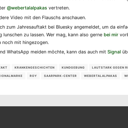
nter
@webertalalpakas
vertreten.
ndere Video mit den Flauschs anschauen.
 mich zum Jahresauftakt bei Bluesky angemeldet, um da ein
g lunschen zu lassen. Wer mag, kann also gerne
bei mir
vorb
h noch mit hingezogen.
und WhatsApp meiden möchte, kann das auch mit
Signal
übe
TAKT
KRANKENGESCHICHTEN
KUNDGEBUNG
LAUTSTARK GEGEN 
GIONALMARKE
ROY
SAARPARK-CENTER
WEBERTALALPAKAS
W