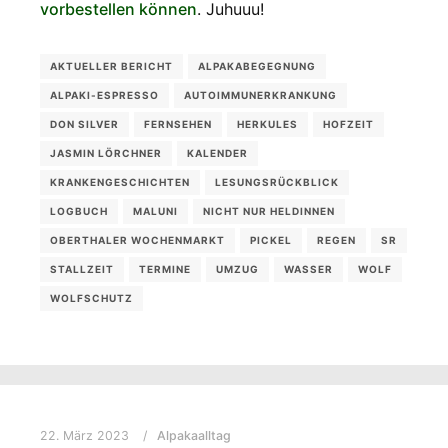
vorbestellen können
. Juhuuu!
AKTUELLER BERICHT
ALPAKABEGEGNUNG
ALPAKI-ESPRESSO
AUTOIMMUNERKRANKUNG
DON SILVER
FERNSEHEN
HERKULES
HOFZEIT
JASMIN LÖRCHNER
KALENDER
KRANKENGESCHICHTEN
LESUNGSRÜCKBLICK
LOGBUCH
MALUNI
NICHT NUR HELDINNEN
OBERTHALER WOCHENMARKT
PICKEL
REGEN
SR
STALLZEIT
TERMINE
UMZUG
WASSER
WOLF
WOLFSCHUTZ
22. März 2023
Alpakaalltag