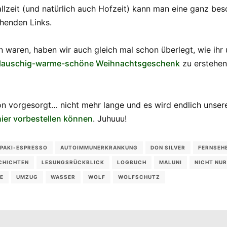
allzeit (und natürlich auch Hofzeit) kann man eine ganz bes
chenden Links.
 waren, haben wir auch gleich mal schon überlegt, wie ih
flauschig-warme-schöne Weihnachtsgeschenk
zu erstehen
 vorgesorgt… nicht mehr lange und es wird endlich unsere
hier vorbestellen können
. Juhuuu!
PAKI-ESPRESSO
AUTOIMMUNERKRANKUNG
DON SILVER
FERNSEH
CHICHTEN
LESUNGSRÜCKBLICK
LOGBUCH
MALUNI
NICHT NUR
E
UMZUG
WASSER
WOLF
WOLFSCHUTZ