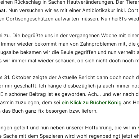
 einen Rückschlag in Sachen Hautveränderungen. Der Tierarzt
. Nun versuchen wir es mit einer Antibiotikakur inkl. Cort
eren Cortisongeschützen aufwarten müssen. Nun heißt’s wie
ni zu. Die begrüßte uns in der vergangenen Woche mit eine
os. Immer wieder bekommt man von Zahnproblemen mit, die 
Zugsalbe bekamen wir die Beule gegriffen und nun verheilt
wir immer mal wieder schauen, ob sich nicht doch noch mal 
 31. Oktober zeigte der Aktuelle Bericht dann doch noch d
r mir geschafft. Ich hänge diesbezüglich ja auch immer no
h. Ein schöner Beitrag ist es geworden. Ach… und wer nac
 Jasmin zuzulegen, dem sei
ein Klick zu Bücher König
ans He
 das Buch ganz fix besorgen bzw. liefern.
gen gefeilt und nun neben unserer Hofführung, die wir in
 Sache mit dem Spazieren wird wohl regenbedingt jetzt ehe