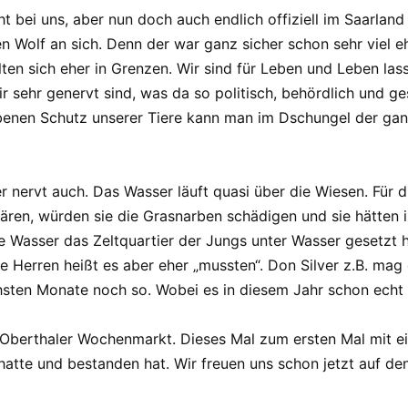
cht bei uns, aber nun doch auch endlich offiziell im Saarla
 den Wolf an sich. Denn der war ganz sicher schon sehr viel
ten sich eher in Grenzen. Wir sind für Leben und Leben la
r sehr genervt sind, was da so politisch, behördlich und ge
iebenen Schutz unserer Tiere kann man im Dschungel der g
 nervt auch. Das Wasser läuft quasi über die Wiesen. Für di
ären, würden sie die Grasnarben schädigen und sie hätten 
 Wasser das Zeltquartier der Jungs unter Wasser gesetzt h
Herren heißt es aber eher „mussten“. Don Silver z.B. mag 
chsten Monate noch so. Wobei es in diesem Jahr schon echt vie
berthaler Wochenmarkt. Dieses Mal zum ersten Mal mit ei
hatte und bestanden hat. Wir freuen uns schon jetzt auf d