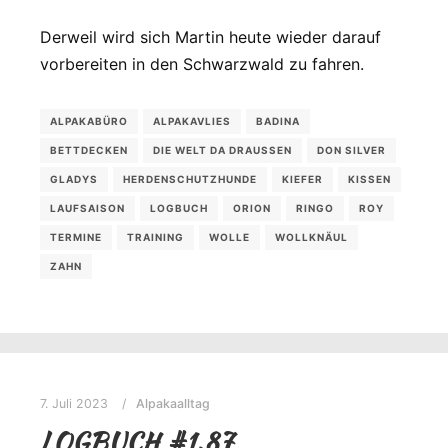
Derweil wird sich Martin heute wieder darauf
vorbereiten in den Schwarzwald zu fahren.
ALPAKABÜRO
ALPAKAVLIES
BADINA
BETTDECKEN
DIE WELT DA DRAUSSEN
DON SILVER
GLADYS
HERDENSCHUTZHUNDE
KIEFER
KISSEN
LAUFSAISON
LOGBUCH
ORION
RINGO
ROY
TERMINE
TRAINING
WOLLE
WOLLKNÄUL
ZAHN
7. Juli 2023
Alpakaalltag
LOGBUCH #1.87