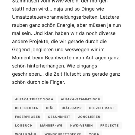
Stammtisch vom NWK-Verein, der morgen
stattfinden wird… naja und so Dinge wie
Umsatzsteuervoranmeldungsarbeiten. Letztere
rauben ganz schön Energie, aber müssen ja nun
mal sein. Und klar, haben wir da noch diverse
andere Projekte, die wir gerade durch die
Gegend jonglieren und weswegen wir im
Moment beim Beantworten von Anfragen ganz
schön hinterherhängen. Wie eingangs
geschrieben… die Zeit flutscht uns gerade ganz
schön durch die Finger.
ALPAKA TRIFFT YOGA
ALPAKA-STAMMTISCH
BETTDECKEN
DIÄT
DIÄT-CAMP
DIE ZEIT RAST
FASERPROBEN
GESUNDHEIT
JONGLIEREN
LOGBUCH
MÄNNER-WG
NWK-VEREIN
PROJEKTE
WOLLKNÄUL
WUNSCHBETTDECKE
YOGA