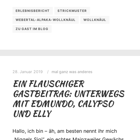
ERLEBNISBERICHT
STRICKMUSTER
WEBERTAL-ALPAKA-WOLLKNÄUL
WOLLKNÄUL
ZU GAST IM BLOG
28. Januar 2019
mal ganz was anderes
EIN FLAUSCHIGER
GASTBEITRAG: UNTERWEGS
MIT EDMUNDO, CALYPSO
UND ELLY
Hallo, ich bin – äh, am besten nennt ihr mich
„Niggels Sigi“, ein echtes Mainzweiler Gewächs,