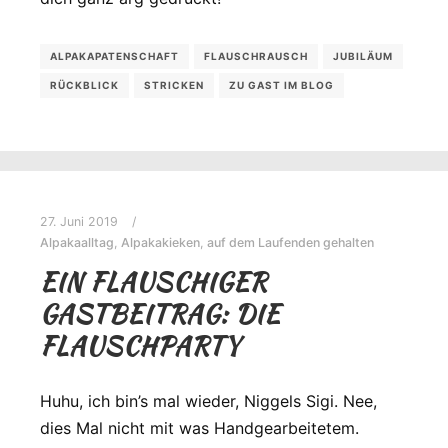
ALPAKAPATENSCHAFT
FLAUSCHRAUSCH
JUBILÄUM
RÜCKBLICK
STRICKEN
ZU GAST IM BLOG
27. Juni 2019
Alpakaalltag
,
Alpakakieken
,
auf dem Laufenden gehalten
EIN FLAUSCHIGER
GASTBEITRAG: DIE
FLAUSCHPARTY
Huhu, ich bin’s mal wieder, Niggels Sigi. Nee,
dies Mal nicht mit was Handgearbeitetem.