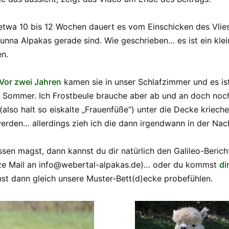
twa 10 bis 12 Wochen dauert es vom Einschicken des Vlies
na Alpakas gerade sind. Wie geschrieben… es ist ein kleine
en.
Vor zwei Jahren
kamen sie in unser Schlafzimmer und es is
m Sommer. Ich Frostbeule brauche aber ab und an doch no
also halt so eiskalte „Frauenfüße“) unter die Decke krieche
rden… allerdings zieh ich die dann irgendwann in der Nac
n magst, dann kannst du dir natürlich den Galileo-Bericht
urze Mail an info@webertal-alpakas.de)… oder du kommst
di
nst dann gleich unsere Muster-Bett(d)ecke probefühlen.