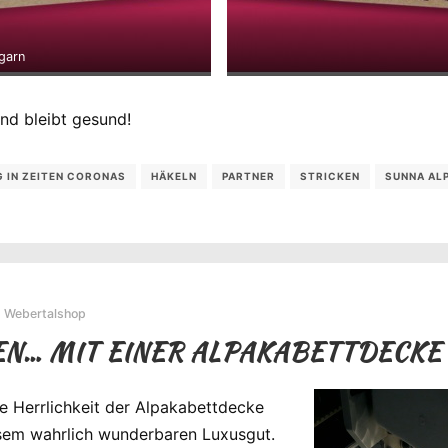
garn
nd bleibt gesund!
 IN ZEITEN CORONAS
HÄKELN
PARTNER
STRICKEN
SUNNA AL
,
Webertalshop
N… MIT EINER ALPAKABETTDECKE
 Herrlichkeit der Alpakabettdecke
esem wahrlich wunderbaren Luxusgut.