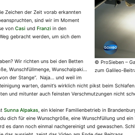
e Zeichen der Zeit vorab erkannten
beanspruchten, sind wir im Moment
ese von
Casi
und
Franzi
in den
n Weg gebracht werden, um sich dem
ben? Wir richten uns bei den Betten
© ProSieben – Gali
ße, Wunschfüllmenge, Wunschalpaki…
zum Galileo-Beitr
„von der Stange“. Naja… und weil im
einigung warten, damit’s wirklich nicht pikst beim Schlafen
sten und mitunter auch feinsten Verschmutzungen nicht sch
st
Sunna Alpakas
, ein kleiner Familienbetrieb in Brandenbu
 du dich für eine Wunschgröße, eine Wunschfüllung und ei
ird es dann noch einmal nachgereinigt und gewaschen. Schlie
e das aussieht, zeigt das Video am Ende des Beitrags.