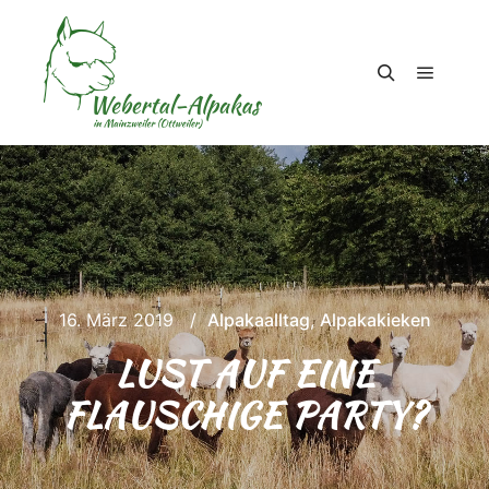
Hauptm
Suchen
16. März 2019
Alpakaalltag
,
Alpakakieken
LUST AUF EINE
FLAUSCHIGE PARTY?