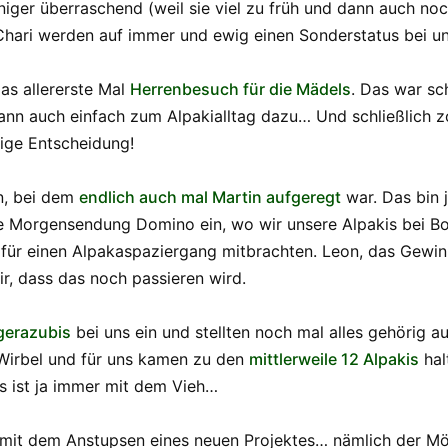
niger überraschend (weil sie viel zu früh und dann auch 
 Chari werden auf immer und ewig einen Sonderstatus bei u
das allererste Mal
Herrenbesuch für die Mädels
. Das war sc
nn auch einfach zum Alpakialltag dazu… Und schließlich 
tige Entscheidung!
n, bei dem
endlich auch mal Martin aufgeregt
war. Das bin 
e Morgensendung Domino ein, wo wir unsere Alpakis bei Bor
für einen Alpakaspaziergang mitbrachten. Leon, das Gewin
ir, dass das noch passieren wird.
gerazubis
bei uns ein und stellten noch mal alles gehörig a
 Wirbel und für uns kamen zu den
mittlerweile 12 Alpakis
hal
s ist ja immer mit dem Vieh…
l mit dem Anstupsen eines neuen Projektes… nämlich der Mö