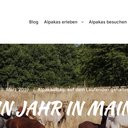
Blog
Alpakas erleben
Alpakas besuchen
19. März 2019
Alpakaalltag
,
auf dem Laufenden gehalte
N JAHR IN MA