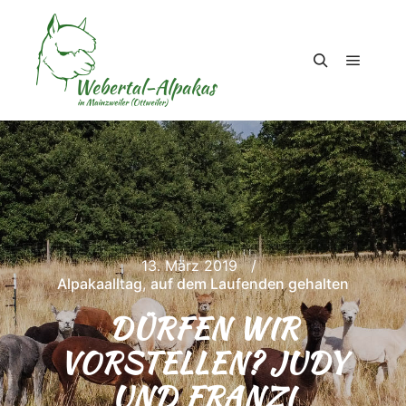
Hauptm
Suchen
13. März 2019
Alpakaalltag
,
auf dem Laufenden gehalten
DÜRFEN WIR
VORSTELLEN? JUDY
UND FRANZI