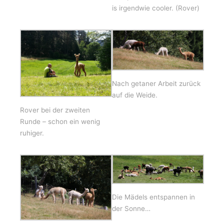
is irgendwie cooler. (Rover)
Nach getaner Arbeit zurück
auf die Weide.
Rover bei der zweiten
Runde – schon ein wenig
ruhiger.
Die Mädels entspannen in
der Sonne…