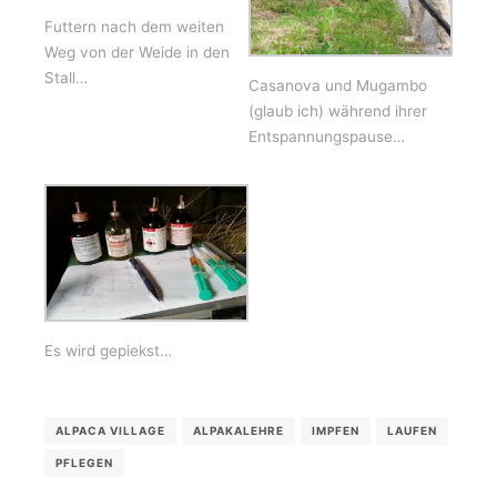
Futtern nach dem weiten
Weg von der Weide in den
Stall…
Casanova und Mugambo
(glaub ich) während ihrer
Entspannungspause…
Es wird gepiekst…
ALPACA VILLAGE
ALPAKALEHRE
IMPFEN
LAUFEN
PFLEGEN