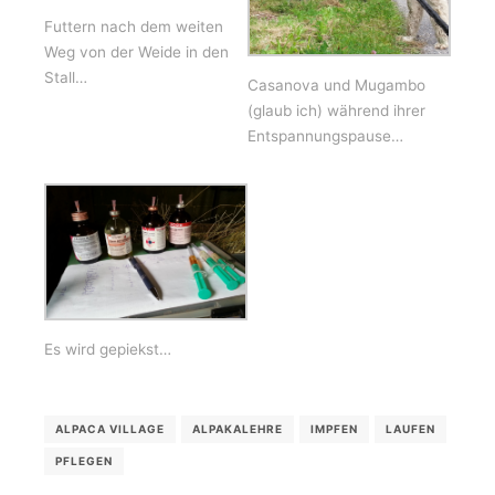
Futtern nach dem weiten
Weg von der Weide in den
Stall…
Casanova und Mugambo
(glaub ich) während ihrer
Entspannungspause…
Es wird gepiekst…
ALPACA VILLAGE
ALPAKALEHRE
IMPFEN
LAUFEN
PFLEGEN