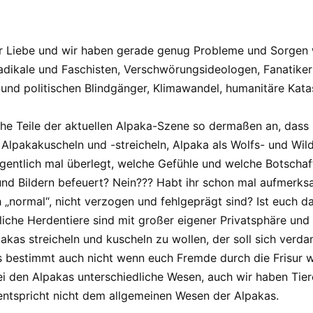
er Liebe und wir haben gerade genug Probleme und Sorgen w
adikale und Faschisten, Verschwörungsideologen, Fanatiker
und politischen Blindgänger, Klimawandel, humanitäre Kat
Teile der aktuellen Alpaka-Szene so dermaßen an, dass ic
el Alpakakuscheln und -streicheln, Alpaka als Wolfs- und W
gentlich mal überlegt, welche Gefühle und welche Botschaft
und Bildern befeuert? Nein??? Habt ihr schon mal aufmerk
h „normal“, nicht verzogen und fehlgeprägt sind? Ist euch d
edliche Herdentiere sind mit großer eigener Privatsphäre un
pakas streicheln und kuscheln zu wollen, der soll sich ver
t es bestimmt auch nicht wenn euch Fremde durch die Frisur
ei den Alpakas unterschiedliche Wesen, auch wir haben Tier
entspricht nicht dem allgemeinen Wesen der Alpakas.