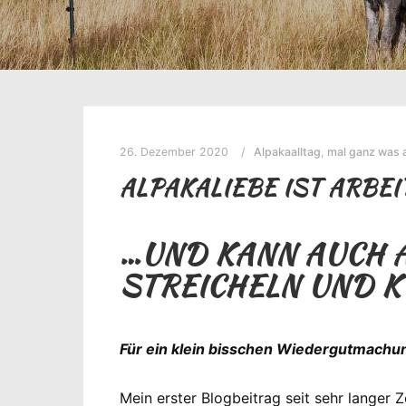
26. Dezember 2020
Alpakaalltag
,
mal ganz was 
ALPAKALIEBE IST ARBEI
…UND KANN AUCH A
STREICHELN UND K
Für ein klein bisschen Wiedergutmachu
Mein erster Blogbeitrag seit sehr langer 