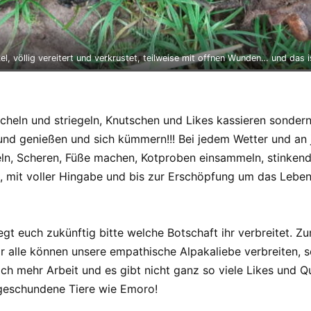
, völlig vereitert und verkrustet, teilweise mit offnen Wunden… und das ist
eicheln und striegeln, Knutschen und Likes kassieren sond
und genießen und sich kümmern!!! Bei jedem Wetter und an
eln, Scheren, Füße machen, Kotproben einsammeln, stinken
ht, mit voller Hingabe und bis zur Erschöpfung um das Leb
egt euch zukünftig bitte welche Botschaft ihr verbreitet. Zu
Wir alle können unsere empathische Alpakaliebe verbreiten, s
lich mehr Arbeit und es gibt nicht ganz so viele Likes und
 geschundene Tiere wie Emoro!