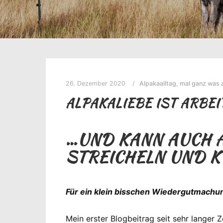
26. Dezember 2020
Alpakaalltag
,
mal ganz was 
ALPAKALIEBE IST ARBEI
…UND KANN AUCH A
STREICHELN UND K
Für ein klein bisschen Wiedergutmachu
Mein erster Blogbeitrag seit sehr langer 