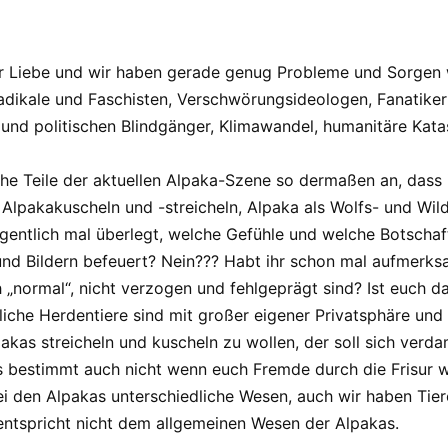
er Liebe und wir haben gerade genug Probleme und Sorgen w
adikale und Faschisten, Verschwörungsideologen, Fanatiker
und politischen Blindgänger, Klimawandel, humanitäre Kat
Teile der aktuellen Alpaka-Szene so dermaßen an, dass ic
el Alpakakuscheln und -streicheln, Alpaka als Wolfs- und W
gentlich mal überlegt, welche Gefühle und welche Botschaft
und Bildern befeuert? Nein??? Habt ihr schon mal aufmerk
h „normal“, nicht verzogen und fehlgeprägt sind? Ist euch d
edliche Herdentiere sind mit großer eigener Privatsphäre un
pakas streicheln und kuscheln zu wollen, der soll sich ver
t es bestimmt auch nicht wenn euch Fremde durch die Frisur
ei den Alpakas unterschiedliche Wesen, auch wir haben Tier
entspricht nicht dem allgemeinen Wesen der Alpakas.