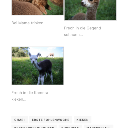
Bei Mama trinken…
Frech in die Gegend
schauen…
Frech in die Kamera
kieken…
CHARI
ERSTE FOHLENWOCHE
KIEKEN
KRANKENGESCHICHTEN
KUSCHELN
MADENBEFALL