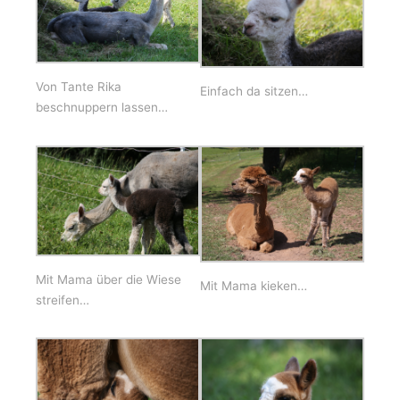
Von Tante Rika
Einfach da sitzen…
beschnuppern lassen…
Mit Mama über die Wiese
Mit Mama kieken…
streifen…