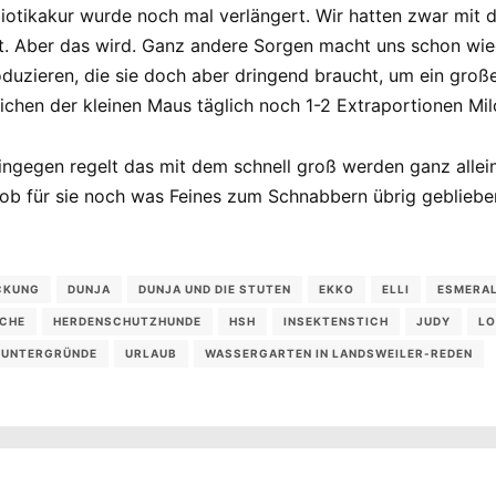
biotikakur wurde noch mal verlängert. Wir hatten zwar mit 
ht. Aber das wird. Ganz andere Sorgen macht uns schon wied
roduzieren, die sie doch aber dringend braucht, um ein gro
ichen der kleinen Maus täglich noch 1-2 Extraportionen Mil
) hingegen regelt das mit dem schnell groß werden ganz all
 ob für sie noch was Feines zum Schnabbern übrig geblieben
CKUNG
DUNJA
DUNJA UND DIE STUTEN
EKKO
ELLI
ESMERA
CHE
HERDENSCHUTZHUNDE
HSH
INSEKTENSTICH
JUDY
L
UNTERGRÜNDE
URLAUB
WASSERGARTEN IN LANDSWEILER-REDEN