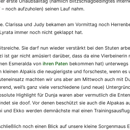
er erste Urlaubsalltag (nämlich blitzschlagbedingtes Inter
7
– noch aufzuholen) seinen Lauf nahm.
e. Clarissa und Judy bekamen am Vormittag noch Herrenbe
 Lyrata immer noch nicht geklappt hat.
tsreiche. Sie darf nun wieder verstärkt bei den Stuten arbe
i ist gar nicht amüsiert darüber, dass da eine Vierbeinerin 
amen Esmeralda von
ihren Paten
bekommen hat) unterwegs i
len kleinen Alpakis die neugierigste und forscheste, wenn 
uteneinsatz machten wir uns aber am Mittwoch auch mit Du
rend, weil’s ganz viele verschiedene (und neue) Untergrün
solute Highlight für Dunja waren aber vermutlich die Enten
findet sie doof. Vor denen beschützt sie auch die Alpakas 
bi und Ekko werden demnächste mal einen Trainingsausflu
chließlich noch einen Blick auf unsere kleine Sorgenmaus Es