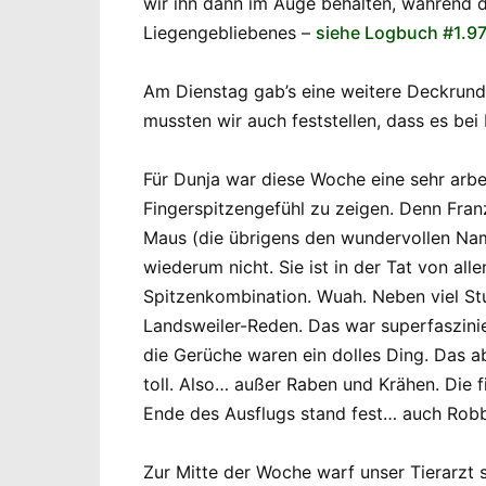
wir ihn dann im Auge behalten, während d
Liegengebliebenes –
siehe Logbuch #1.9
Am Dienstag gab’s eine weitere Deckrund
mussten wir auch feststellen, dass es bei
Für Dunja war diese Woche eine sehr arbei
Fingerspitzengefühl zu zeigen. Denn Franz
Maus (die übrigens den wundervollen N
wiederum nicht. Sie ist in der Tat von al
Spitzenkombination. Wuah. Neben viel St
Landsweiler-Reden. Das war superfaszinie
die Gerüche waren ein dolles Ding. Das ab
toll. Also… außer Raben und Krähen. Die 
Ende des Ausflugs stand fest… auch Rob
Zur Mitte der Woche warf unser Tierarzt s