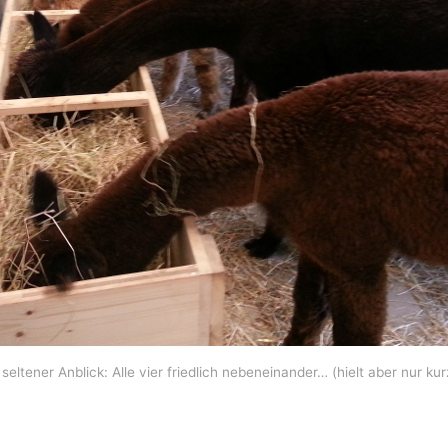
 seltener Anblick: Alle vier friedlich nebeneinander… (hielt aber nur ku