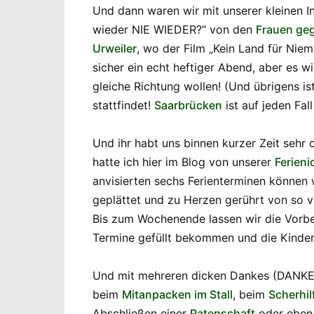
Und dann waren wir mit unserer kleinen In
wieder NIE WIEDER?“ von den
Frauen geg
Urweiler
, wo der Film „Kein Land für Ni
sicher ein echt heftiger Abend, aber es 
gleiche Richtung wollen! (Und übrigens is
stattfindet!
Saarbrücken
ist auf jeden Fal
Und ihr habt uns binnen kurzer Zeit sehr
hatte ich hier im Blog von unserer
Ferieni
anvisierten sechs Ferienterminen können 
geplättet und zu Herzen gerührt von so 
Bis zum Wochenende lassen wir die Vorbe
Termine gefüllt bekommen und die Kinder
Und mit mehreren dicken Dankes (DANKE! D
beim
Mitanpacken im Stall
, beim
Scherhil
Abschließen einer
Patenschaft
oder ebe