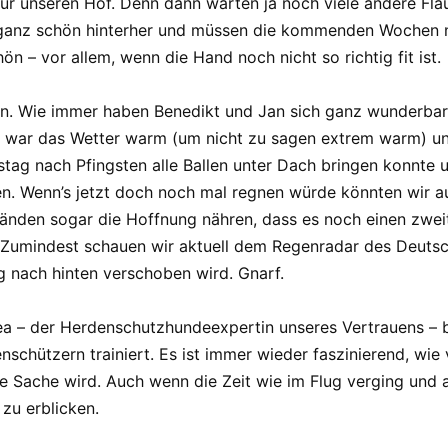
ür unseren Hof. Denn dann warten ja noch viele andere Fla
anz schön hinterher und müssen die kommenden Wochen n
 – vor allem, wenn die Hand noch nicht so richtig fit ist.
sen. Wie immer haben Benedikt und Jan sich ganz wunderb
 war das Wetter warm (um nicht zu sagen extrem warm) un
stag nach Pfingsten alle Ballen unter Dach bringen konnte
. Wenn’s jetzt doch noch mal regnen würde könnten wir 
den sogar die Hoffnung nähren, dass es noch einen zweit
umindest schauen wir aktuell dem Regenradar des Deutsch
 nach hinten verschoben wird. Gnarf.
ea – der Herdenschutzhundeexpertin unseres Vertrauens 
enschützern trainiert. Es ist immer wieder faszinierend, wi
e Sache wird. Auch wenn die Zeit wie im Flug verging und alle
 zu erblicken.