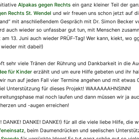
itiative
Alpakas gegen Rechts
ein ganz kleiner Teil der g
en Rechts St. Wendel
und wir freuen uns schon jetzt auf d
emand“ mit anschließendem Gespräch mit Dr. Simon Becker 
wird auch wieder so unfassbar gut tun, mit Menschen zusam
t am 13. Juni auch wieder PRÜF-Tag! Wer kann, kiekt, wo gg
l wieder mit dabei!)
 oft sehr viele Tränen der Rührung und Dankbarkeit in die 
dee für Kinder
erzählt und um eure Hilfe gebeten und ihr ha
wir nun auf jeden Fall vier Termine angehen und mit etwas G
viel Unterstützung für dieses Projekt! WAAAAAAHNSINN!
reitungsphase mal noch laufen und dann müssen wir ja auch
herzen und -augen erreichen!
ANKE! DANKE! DANKE!) für all die viele liebe Hilfe, die wi
feneinsatz
, beim Daumendrücken und seelischen Unterstütz
n
Spende
für verrückte Ideen! Es tut ganz schön gut so vie