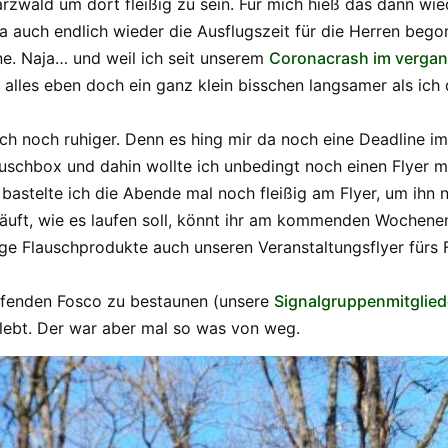
arzwald um dort fleißig zu sein. Für mich hieß das dann w
a auch endlich wieder die Ausflugszeit für die Herren bego
ne. Naja… und weil ich seit unserem
Coronacrash im verga
alles eben doch ein ganz klein bisschen langsamer als ich 
h noch ruhiger. Denn es hing mir da noch eine Deadline im
lauschbox und dahin wollte ich unbedingt noch einen Flyer 
bastelte ich die Abende mal noch fleißig am Flyer, um ihn 
läuft, wie es laufen soll, könnt ihr am kommenden Wochen
e Flauschprodukte auch unseren Veranstaltungsflyer fürs
afenden Fosco zu bestaunen (unsere
Signalgruppenmitglied
rlebt. Der war aber mal so was von weg.