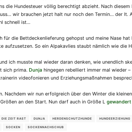
ns die Hundesteuer völlig berechtigt abzieht. Nach diese
uss… wir brauchen jetzt halt nur noch den Termin… der lt. A
l schnell ist…
ch für die Bettdeckenlieferung gehopst und meine Nase hat hi
e aufzusetzen. So ein Alpakavlies staubt nämlich wie die H
g und ich musste mal wieder daran denken, wie unendlich s
t sich prima.
Dunja
hingegen rebelliert immer mal wieder – 
etrainerin videofonieren und Erziehungsmaßnahmen bespre
en. Nachdem wir nun erfolgreich über den Winter die klein
 Größen an den Start. Nun darf auch in Größe L
gewandert
DIE ZEIT RAST
DUNJA
HERDENSCHUTZHUNDE
HUNDEERZIEHUNG
SOCKEN
SOCKENNACHSCHUB