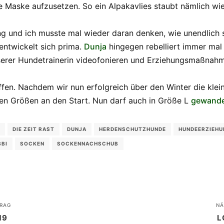
e Maske aufzusetzen. So ein Alpakavlies staubt nämlich wie
ung und ich musste mal wieder daran denken, wie unendlic
entwickelt sich prima.
Dunja
hingegen rebelliert immer mal 
unserer Hundetrainerin videofonieren und Erziehungsmaßna
offen. Nachdem wir nun erfolgreich über den Winter die kle
en Größen an den Start. Nun darf auch in Größe L
gewande
DIE ZEIT RAST
DUNJA
HERDENSCHUTZHUNDE
HUNDEERZIEHU
BBI
SOCKEN
SOCKENNACHSCHUB
RAG
NÄ
19
L