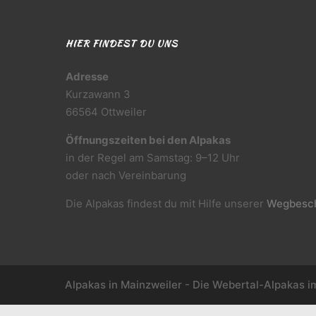
HIER FINDEST DU UNS
Adresse
Kurzawann 3
66564 Ottweiler
Öffnungszeiten bei den Alpakas
in der Regel am Samstag: 9–12 Uhr
oder nach Vereinbarung
Die Alpakas findest du mit Hilfe unserer
Wegbesch
Alpakas in Mainzweiler - Die Webertal-Alpakas i
WordPress Cookie Plugin von Real Cookie Banner