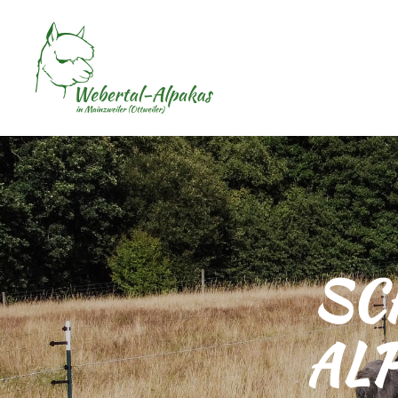
SC
AL