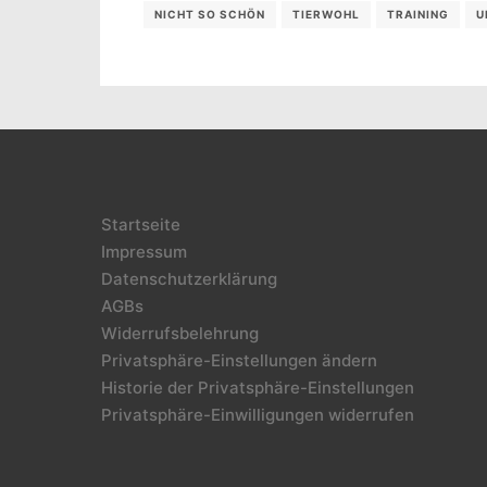
NICHT SO SCHÖN
TIERWOHL
TRAINING
U
Startseite
Impressum
Datenschutzerklärung
AGBs
Widerrufsbelehrung
Privatsphäre-Einstellungen ändern
Historie der Privatsphäre-Einstellungen
Privatsphäre-Einwilligungen widerrufen