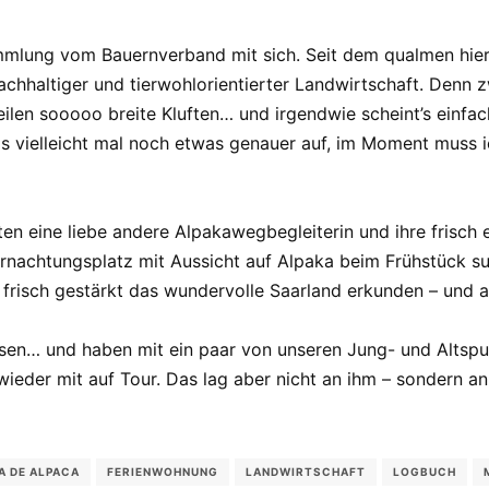
mmlung vom Bauernverband mit sich. Seit dem qualmen hier 
nachhaltiger und tierwohlorientierter Landwirtschaft. Den
len sooooo breite Kluften… und irgendwie scheint’s einfac
as vielleicht mal noch etwas genauer auf, im Moment muss 
 eine liebe andere Alpakawegbegleiterin und ihre frisch 
rnachtungsplatz mit Aussicht auf Alpaka beim Frühstück suc
 frisch gestärkt das wundervolle Saarland erkunden – und 
ssen… und haben mit ein paar von unseren Jung- und Altspu
wieder mit auf Tour. Das lag aber nicht an ihm – sondern an
A DE ALPACA
FERIENWOHNUNG
LANDWIRTSCHAFT
LOGBUCH