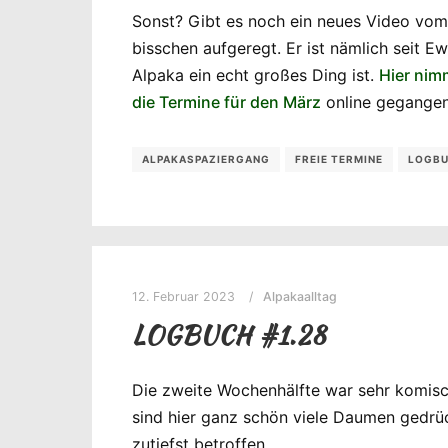
Sonst? Gibt es noch ein neues Video vom 
bisschen aufgeregt. Er ist nämlich seit Ew
Alpaka ein echt großes Ding ist.
Hier nim
die Termine für den März
online gegangen
ALPAKASPAZIERGANG
FREIE TERMINE
LOGB
12. Februar 2023
Alpakaalltag
LOGBUCH #1.28
Die zweite Wochenhälfte war sehr komisch
sind hier ganz schön viele Daumen gedrüc
zutiefst betroffen.