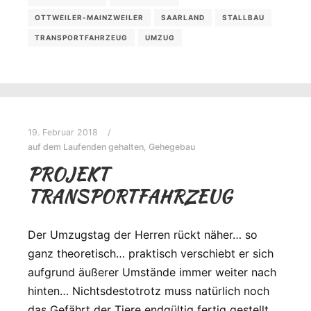
OTTWEILER-MAINZWEILER
SAARLAND
STALLBAU
TRANSPORTFAHRZEUG
UMZUG
19. Februar 2018
auf dem Laufenden gehalten
,
Gehegebau
PROJEKT
TRANSPORTFAHRZEUG
Der Umzugstag der Herren rückt näher… so
ganz theoretisch… praktisch verschiebt er sich
aufgrund äußerer Umstände immer weiter nach
hinten… Nichtsdestotrotz muss natürlich noch
das Gefährt der Tiere endgültig fertig gestellt