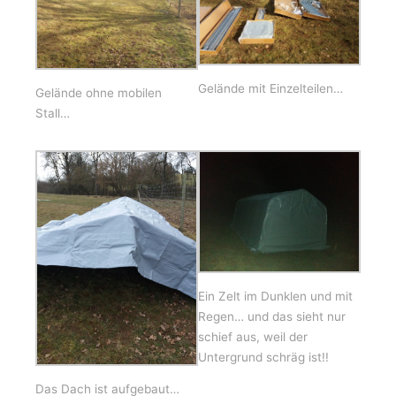
Gelände mit Einzelteilen…
Gelände ohne mobilen
Stall…
Ein Zelt im Dunklen und mit
Regen… und das sieht nur
schief aus, weil der
Untergrund schräg ist!!
Das Dach ist aufgebaut…