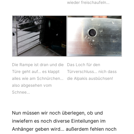
wieder freischaufeln…
Die Rampe ist dran und die
Das Loch für den
Türe geht auf… es klappt
Türverschluss… nich dass
alles wie am Schnürchen…
die Alpakis ausbüchsen!
also abgesehen vom
Schnee…
Nun müssen wir noch überlegen, ob und
inwiefern es noch diverse Einteilungen im
Anhänger geben wird… außerdem fehlen noch