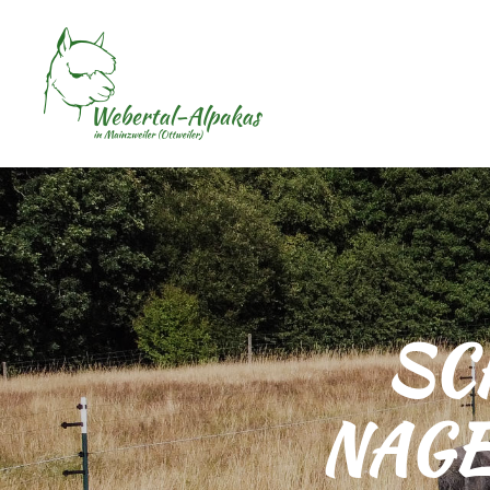
SC
NAG