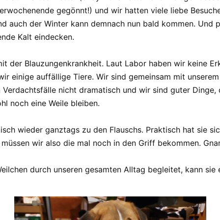
merwochenende gegönnt!) und wir hatten viele liebe Besuch
und auch der Winter kann demnach nun bald kommen. Und ps
ende Kalt eindecken.
mit der Blauzungenkrankheit. Laut Labor haben wir keine E
ir einige auffällige Tiere. Wir sind gemeinsam mit unserem
en Verdachtsfälle nicht dramatisch und wir sind guter Dinge,
l noch eine Weile bleiben.
isch wieder ganztags zu den Flauschs. Praktisch hat sie si
üssen wir also die mal noch in den Griff bekommen. Gnarf. 
ilchen durch unseren gesamten Alltag begleitet, kann sie 