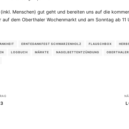
n (inkl. Menschen) gut geht und bereiten uns auf die kom
der auf dem Oberthaler Wochenmarkt und am Sonntag ab 11 
ANKHEIT
ERNTEDANKFEST SCHWARZENHOLZ
FLAUSCHBOX
HERB
EN
LOGBUCH
MÄRKTE
NAGELBETTENTZÜNDUNG
OBERTHALE
RAG
NÄ
73
L