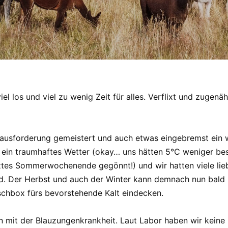
el los und viel zu wenig Zeit für alles. Verflixt und zugen
rausforderung gemeistert und auch etwas eingebremst ein w
ein traumhaftes Wetter (okay… uns hätten 5°C weniger bess
tztes Sommerwochenende gegönnt!) und wir hatten viele li
d. Der Herbst und auch der Winter kann demnach nun bal
uschbox fürs bevorstehende Kalt eindecken.
en mit der Blauzungenkrankheit. Laut Labor haben wir keine