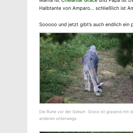
Mama ist
Chelamar Grace
und Papa ist 
Halbtante von Amparo… schließlich ist A
Sooooo und jetzt gibt’s auch endlich ein 
Die Ruhe vor der Geburt. Grace ist grasend mit 
anderen unterwegs.