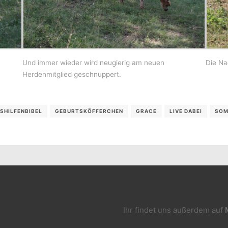
Und immer wieder wird neugierig am neuen
Die Na
Herdenmitglied geschnuppert.
SHILFENBIBEL
GEBURTSKÖFFERCHEN
GRACE
LIVE DABEI
SOM
Ihr findet uns außerdem auf