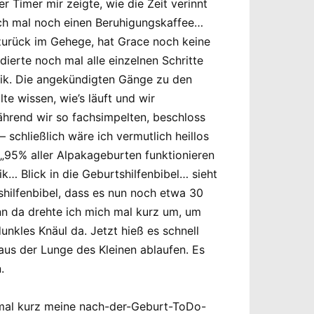
r Timer mir zeigte, wie die Zeit verinnt
eich mal noch einen Beruhigungskaffee…
zurück im Gehege, hat Grace noch keine
dierte noch mal alle einzelnen Schritte
anik. Die angekündigten Gänge zu den
te wissen, wie’s läuft und wir
ährend wir so fachsimpelten, beschloss
– schließlich wäre ich vermutlich heillos
„95% aller Alpakageburten funktionieren
… Blick in die Geburtshilfenbibel… sieht
hilfenbibel, dass es nun noch etwa 30
nn da drehte ich mich mal kurz um, um
nkles Knäul da. Jetzt hieß es schnell
aus der Lunge des Kleinen ablaufen. Es
.
ch mal kurz meine nach-der-Geburt-ToDo-