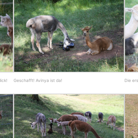
ick!
Geschafft! Avinya ist da!
Die er