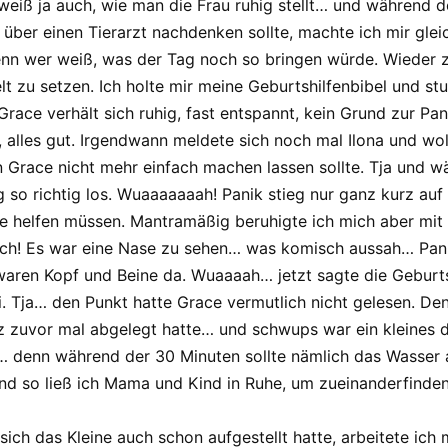
 weiß ja auch, wie man die Frau ruhig stellt… und während de
l über einen Tierarzt nachdenken sollte, machte ich mir gl
enn wer weiß, was der Tag noch so bringen würde. Wieder 
t zu setzen. Ich holte mir meine Geburtshilfenbibel und stu
 Grace verhält sich ruhig, fast entspannt, kein Grund zur P
e, alles gut. Irgendwann meldete sich noch mal Ilona und woll
Grace nicht mehr einfach machen lassen sollte. Tja und w
g so richtig los. Wuaaaaaaah! Panik stieg nur ganz kurz auf 
e helfen müssen. Mantramäßig beruhigte ich mich aber mit 
ch! Es war eine Nase zu sehen… was komisch aussah… Panik
ren Kopf und Beine da. Wuaaaah… jetzt sagte die Geburts
i. Tja… den Punkt hatte Grace vermutlich nicht gelesen. De
 zuvor mal abgelegt hatte… und schwups war ein kleines du
… denn während der 30 Minuten sollte nämlich das Wasser 
und so ließ ich Mama und Kind in Ruhe, um zueinanderfinden
 sich das Kleine auch schon aufgestellt hatte, arbeitete i