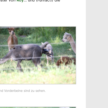
ester von
Roy
… und (Funfact!) die
nd Vorderbeine sind zu sehen.