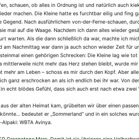
n, schauen, ob alles in Ordnung ist und natürlich auch kie
eder machen. Die Kleine hatte es furchtbar eilig und fing 
ie Gegend. Nach ausführlichem von-der-Ferne-schauen, durc
 sie mal auf die Waage. Nachdem ich dann alles wieder ges
urt warten. Als die dann schließlich da war, machte ich mi
d am Nachmittag war dann ja auch schon wieder Zeit für u
steinmal einen gehörigen Schrecken: Die Kleine lag wie tot
 mittlerweile nicht mehr das Herz stehen bleibt, wurde mir 
 mehr am Leben – schoss es mir durch den Kopf. Aber alles
ich ganz erschrocken an als ich endlich bei ihr war. Von 
Ein echt blödes Gefühl, dass sich auch erst nach etwa zwei
aus der alten Heimat kam, grübelten wir über einen passe
önnte… bedeutet er „Sommerland“ und in ein solches wurde 
l-Alpaki: WBTA Avinya.