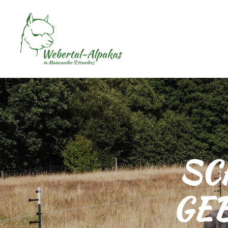
SC
GE