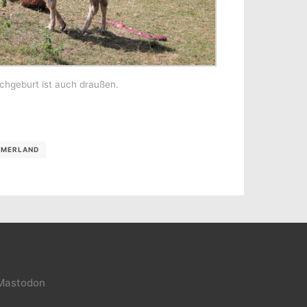
chgeburt ist auch draußen.
MERLAND
Mastodon