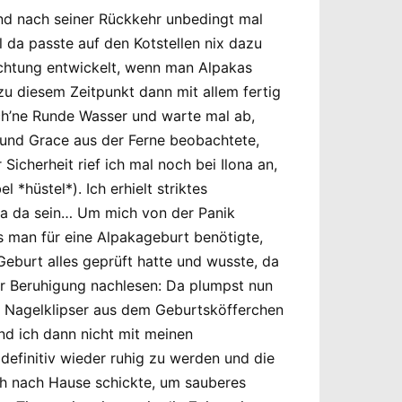
nd nach seiner Rückkehr unbedingt mal
 da passte auf den Kotstellen nix dazu
achtung entwickelt, wenn man Alpakas
u diesem Zeitpunkt dann mit allem fertig
ch’ne Runde Wasser und warte mal ab,
und Grace aus der Ferne beobachtete,
Sicherheit rief ich mal noch bei Ilona an,
 *hüstel*). Ich erhielt striktes
Cria da sein… Um mich von der Panik
as man für eine Alpakageburt benötigte,
eburt alles geprüft hatte und wusste, da
zur Beruhigung nachlesen: Da plumpst nun
en Nagelklipser aus dem Geburtsköfferchen
nd ich dann nicht mit meinen
 definitiv wieder ruhig zu werden und die
och nach Hause schickte, um sauberes