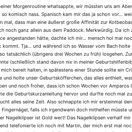
 meiner Morgenroutine whatsappte, wir müssten uns am Abe
t so komisch nass. Spanisch kam mir das ja schon vor… weil
on mal, dass man eine äußerst große Affinität zur Kotbeob
ch noch ganz allein aus dem Paddock. Merkwürdig. Da ich z
ice angestanden hätte, dachte ich mir… mensch hol mal no
k kommt. Tja… und während ich so Wasser vom Bach holte 
so tatsächlich (übrigens drei Wochen zu früh) losgehen. Zur 
te (schließlich stand davon nix in meiner Geburtshilfenbibel
e mich bereit halten, in spätestens einer Stunde sollte ein 
lle und holte unser Geburtsköfferchen, das alles enthielt, w
haben und noch froher, dass ich schon Wochen vor Amparos G
ramte die Geburtskurzanleitung hervor und durfte noch mal 
ucht alles seine Zeit. Also schnappte ich mir ersteinmal d
 Fingernägel, falls ich irgendwann doch mithelfen müsste u
r Nagelklipser ist Gold wert! Das Nagelklipsen verhalf mir
dend telefonierte ich noch mit Martin, der mich erst mal n