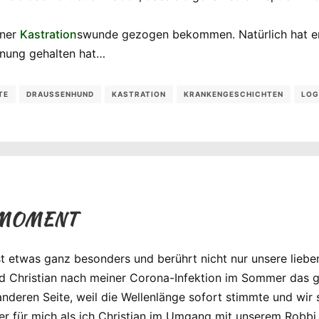
iner
Kastration
swunde gezogen bekommen. Natürlich hat er
honung gehalten hat…
TE
DRAUSSENHUND
KASTRATION
KRANKENGESCHICHTEN
LOG
 MOMENT
st etwas ganz besonders und berührt nicht nur unsere liebe
 und Christian nach meiner Corona-Infektion im Sommer das
deren Seite, weil die Wellenlänge sofort stimmte und wir 
ber für mich als ich Christian im Umgang mit unserem Robb