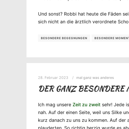
Und sonst? Robbi hat heute die Fäden se
sich nicht an die ärztlich verordnete Sc
BESONDERE BEGEGNUNGEN
BESONDERE MOMEN
28. Februar 2023
mal ganz was anderes
DER GANZ BESONDERE
Ich mag unsere
Zeit zu zweit
sehr! Jede i
nah. Auf der einen Seite, weil uns Silke
kurz danach zu uns zu kommen. Auf der an
plauderten. So richtig herzig wurde es a