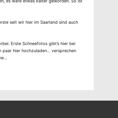
en, es wäre etwas kälter geworden. So ist
ste seit wir hier im Saarland sind auch
rbei. Erste Schneefotos gibt’s hier bei
ein paar hier hochzuladen… versprechen
che…