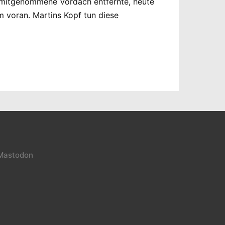
hr mitgenommene Vordach entfernte, heute
 voran. Martins Kopf tun diese
Mastodon