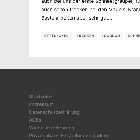
auch bei uns der erste Schnee(graupel) r
auch schön trocken bei den Mädels. Krank
Bastelarbeiten aber sehr gut…
BETTDECKEN
BRACKEN
LOGBUCH
SCHN
Startseite
Impressum
Datenschutzerklärung
AGBs
Widerrufsbelehrung
Privatsphäre-Einstellungen ändern