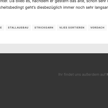
unter. Da blieb es, nachdem er gestern das alte, schon se
heitsbedingt geht’s diesbezüglich immer noch sehr langsam
EE
STALLAUSBAU
STRICKGARN
VLIES SORTIEREN
VORDACH
Ihr findet uns außerdem auf