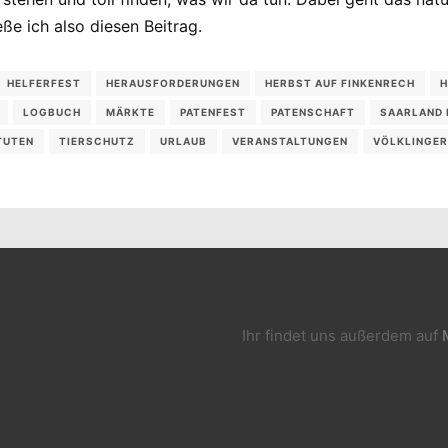
e ich also diesen Beitrag.
HELFERFEST
HERAUSFORDERUNGEN
HERBST AUF FINKENRECH
H
LOGBUCH
MÄRKTE
PATENFEST
PATENSCHAFT
SAARLAND 
TUTEN
TIERSCHUTZ
URLAUB
VERANSTALTUNGEN
VÖLKLINGER
Ihr findet uns außerdem auf