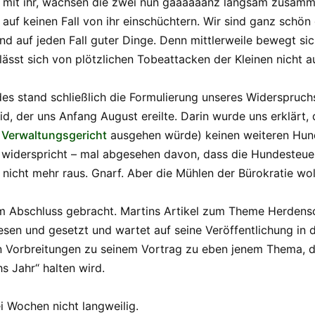
i mit ihr, wachsen die zwei nun gaaaaaanz langsam zusamm
r auf keinen Fall von ihr einschüchtern. Wir sind ganz sch
d auf jeden Fall guter Dinge. Denn mittlerweile bewegt sic
sst sich von plötzlichen Tobeattacken der Kleinen nicht a
es stand schließlich die Formulierung unseres Widerspruc
, der uns Anfang August ereilte. Darin wurde uns erklärt,
 Verwaltungsgericht
ausgehen würde) keinen weiteren Hun
 widerspricht – mal abgesehen davon, dass die Hundesteuer 
icht mehr raus. Gnarf. Aber die Mühlen der Bürokratie wol
m Abschluss gebracht. Martins Artikel zum Theme Herdens
elesen und gesetzt und wartet auf seine Veröffentlichung in 
zten Vorbreitungen zu seinem Vortrag zu eben jenem Thema, 
s Jahr“ halten wird.
i Wochen nicht langweilig.