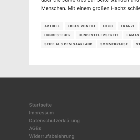
Menschen. Mit einem großen Hachz schließ
ARTIKEL
EBBES VON HEI
EKKO
FRANZI
HUNDESTEUER
HUNDESTEUERSTREIT
LAMAS
SEIFE AUS DEM SAARLAND
SOMMERPAUSE
S
Startseite
Impressum
Datenschutzerklärung
AGBs
Widerrufsbelehrung