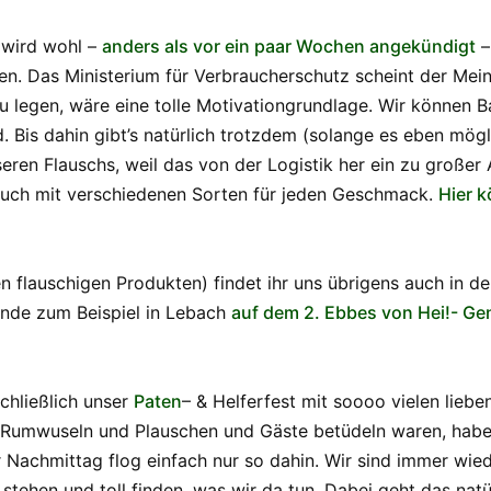
s wird wohl –
anders als vor ein paar Wochen angekündigt
–
en. Das Ministerium für Verbraucherschutz scheint der Mein
zu legen, wäre eine tolle Motivationgrundlage. Wir können 
 Bis dahin gibt’s natürlich trotzdem (solange es eben mögli
seren Flauschs, weil das von der Logistik her ein zu große
uch mit verschiedenen Sorten für jeden Geschmack.
Hier k
ren flauschigen Produkten) findet ihr uns übrigens auch i
de zum Beispiel in Lebach
auf dem 2. Ebbes von Hei!- G
chließlich unser
Paten
– & Helferfest mit soooo vielen lieb
 Rumwuseln und Plauschen und Gäste betüdeln waren, haben 
achmittag flog einfach nur so dahin. Wir sind immer wiede
stehen und toll finden, was wir da tun. Dabei geht das natü