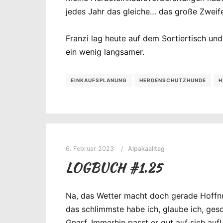
jedes Jahr das gleiche… das große Zweif
Franzi lag heute auf dem Sortiertisch und
ein wenig langsamer.
EINKAUFSPLANUNG
HERDENSCHUTZHUNDE
H
6. Februar 2023
Alpakaalltag
LOGBUCH #1.25
Na, das Wetter macht doch gerade Hoffnu
das schlimmste habe ich, glaube ich, gescha
Gnarf. Immerhin passt er gut auf sich auf!