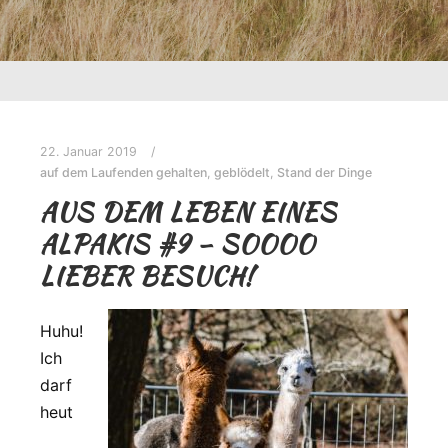
22. Januar 2019
auf dem Laufenden gehalten
,
geblödelt
,
Stand der Dinge
AUS DEM LEBEN EINES
ALPAKIS #9 – SOOOO
LIEBER BESUCH!
Huhu!
Ich
darf
heut