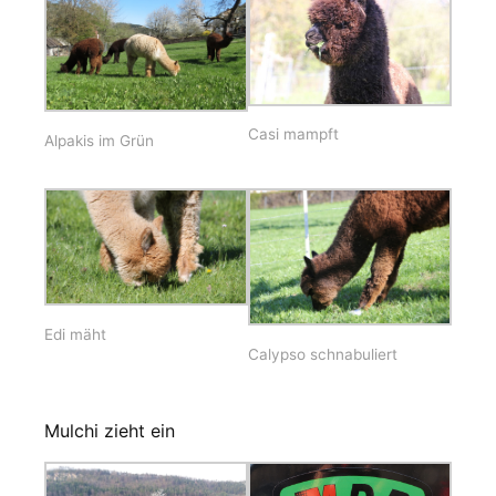
Casi mampft
Alpakis im Grün
Edi mäht
Calypso schnabuliert
Mulchi zieht ein