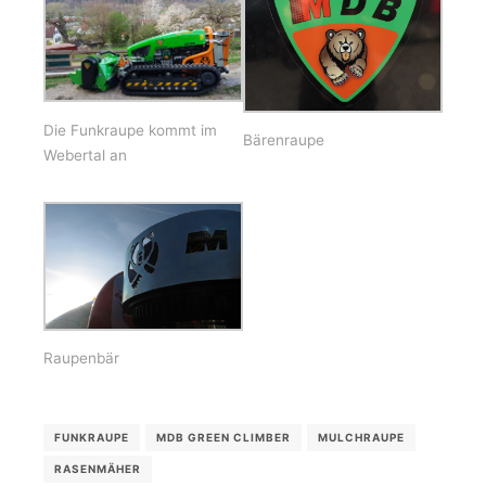
Die Funkraupe kommt im
Bärenraupe
Webertal an
Raupenbär
FUNKRAUPE
MDB GREEN CLIMBER
MULCHRAUPE
RASENMÄHER