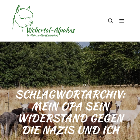
Hauptm
Suchen
SCHLAGWORTARCHIV:
MEIN OPA SEIN
WIDERSTAND GEGEN
DIE NAZIS UND ICH