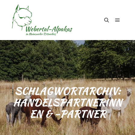
Hauptm
Suchen
SCHLAGWORTARCHIV:
HANDELSPARTNERINN
EN & -PARTNER