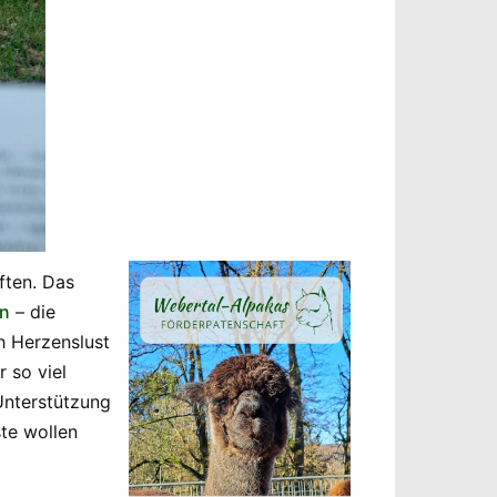
ften. Das
en
– die
h Herzenslust
 so viel
 Unterstützung
te wollen