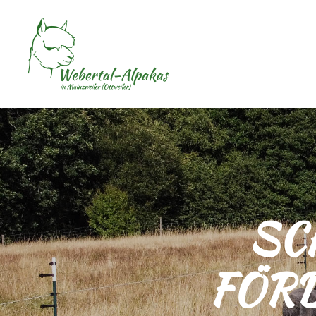
SC
FÖR