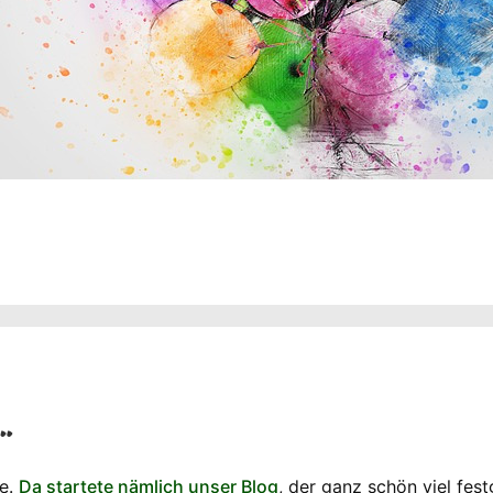
…
de.
Da startete nämlich unser Blog
, der ganz schön viel fes