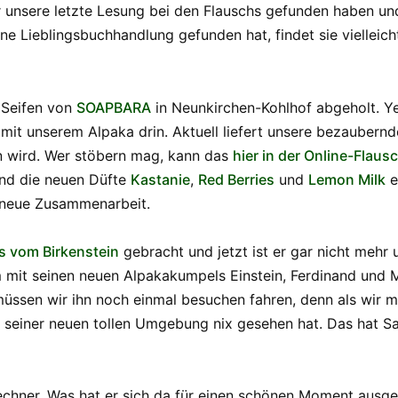
ür unsere letzte Lesung bei den Flauschs gefunden haben u
ine Lieblingsbuchhandlung gefunden hat, findet sie vielleic
 Seifen von
SOAPBARA
in Neunkirchen-Kohlhof abgeholt. Ye
 mit unserem Alpaka drin. Aktuell liefert unsere bezaubernd
en wird. Wer stöbern mag, kann das
hier in der Online-Flau
und die neuen Düfte
Kastanie
,
Red Berries
und
Lemon Milk
e
e neue Zusammenarbeit.
s vom Birkenstein
gebracht und jetzt ist er gar nicht mehr u
t seinen neuen Alpakakumpels Einstein, Ferdinand und Mo
 müssen wir ihn noch einmal besuchen fahren, denn als wir m
seiner neuen tollen Umgebung nix gesehen hat. Das hat Sab
chner. Was hat er sich da für einen schönen Moment ausge