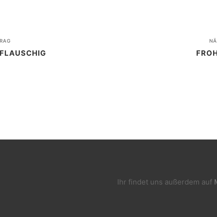
RAG
NÄ
 FLAUSCHIG
FRO
Ihr findet uns außerdem auf