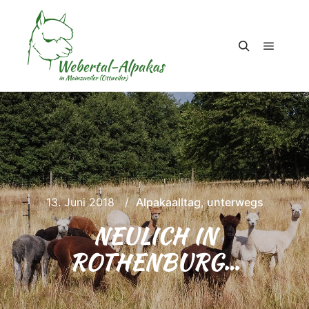
Hauptm
Suchen
13. Juni 2018
Alpakaalltag
,
unterwegs
NEULICH IN
ROTHENBURG…