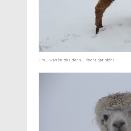
Hm… was ist das denn… riecht gar nicht.