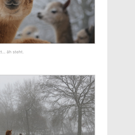
zt… äh steht.