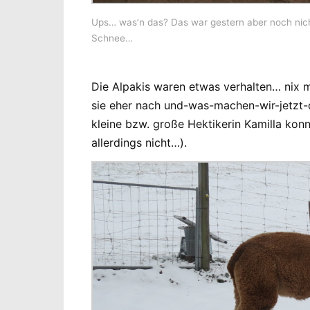
Ups… was’n das? Das war gestern aber noch nich
Schnee…
Die Alpakis waren etwas verhalten… nix 
sie eher nach und-was-machen-wir-jetzt-
kleine bzw. große Hektikerin Kamilla konn
allerdings nicht…).