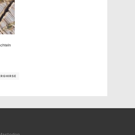
schteln
RGHIRSE
Mastodon