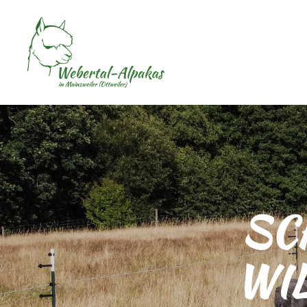
SC
WI