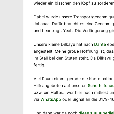
wieder ein bisschen den Kopf zu sortieren
Dabei wurde unsere Transportgenehmigung
Jahaaaa. Dafür braucht es eine Genehmigu
und beantragt. Yeah! Die Verlängerung gin
Unsere kleine Dilkayu hat nach
Dante
eben
angestellt. Meine große Hoffnung ist, dass
im Stall bei den Stuten steht. Da Dilkayu
fertig.
Viel Raum nimmt gerade die Koordination 
Hilfsangeboten auf unseren
Scherhilfena
bzw. ein Helfer… wer hier noch mitliest u
via
WhatsApp
oder Signal an die 0179-4
Und dann war da noch
diese suuuuperli