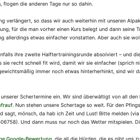
, flogen die anderen Tage nur so dahin.
 verlängert, so dass wir auch weiterhin mit unseren Alpak
ng, für die man vorher einen Kurs belegt und dann seine T
g allerdings etwas einfacher vonstatten. Aber auch sie wol
falls ihre zweite Halftertrainingsrunde absolviert – und die
 sie recht schnell fit wird, damit wir sie einfacher (sprich 
 gewichtsmäßig immer noch etwas hinterherhinkt, sind wir d
unserer Schertermine ein. Wir sind überwältigt von all de
ufrauf
. Nun stehen unsere Schertage so weit. Für den Pfings
nd sagt, mönsch, da hab ich Zeit und Lust! Bitte melden (v
606758). Und dann muss nur noch das Wetter mitspielen. D
ebe Google-Bewertung
, die all die Hürden, die es gibt uns