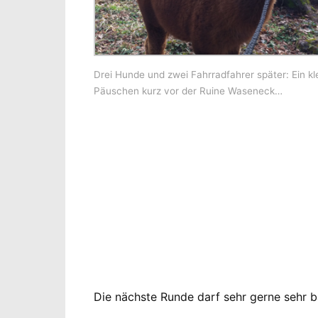
Drei Hunde und zwei Fahrradfahrer später: Ein kl
Päuschen kurz vor der Ruine Waseneck…
Die nächste Runde darf sehr gerne sehr