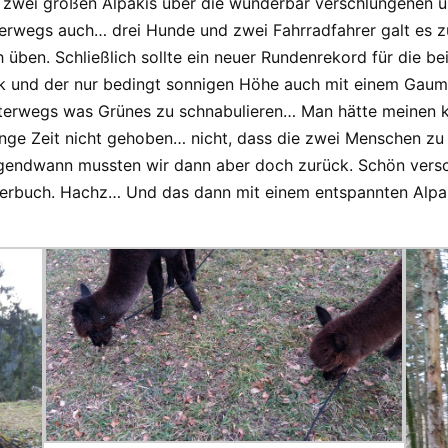
ie zwei großen Alpakis über die wunderbar verschlungenen un
terwegs auch… drei Hunde und zwei Fahrradfahrer galt es z
üben. Schließlich sollte ein neuer Rundenrekord für die be
k und der nur bedingt sonnigen Höhe auch mit einem Ga
nterwegs was Grünes zu schnabulieren… Man hätte meinen 
nge Zeit nicht gehoben… nicht, dass die zwei Menschen zu
gendwann mussten wir dann aber doch zurück. Schön versch
erbuch. Hachz… Und das dann mit einem entspannten Alpak