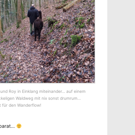
 und Roy in Einklang miteinander… auf einem
keligen Waldweg mit nix sonst drumrum…
t für den Wanderflow!
pparat…