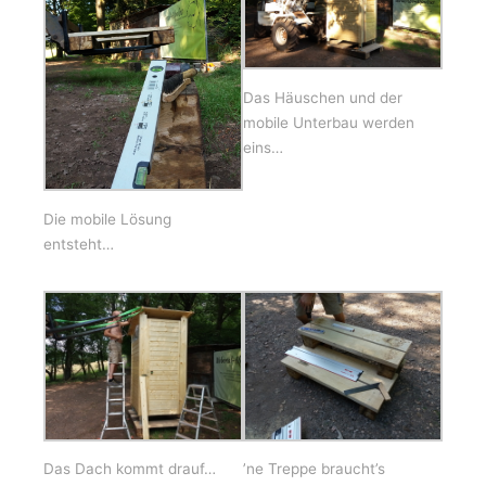
Das Häuschen und der
mobile Unterbau werden
eins…
Die mobile Lösung
entsteht…
Das Dach kommt drauf…
’ne Treppe braucht’s