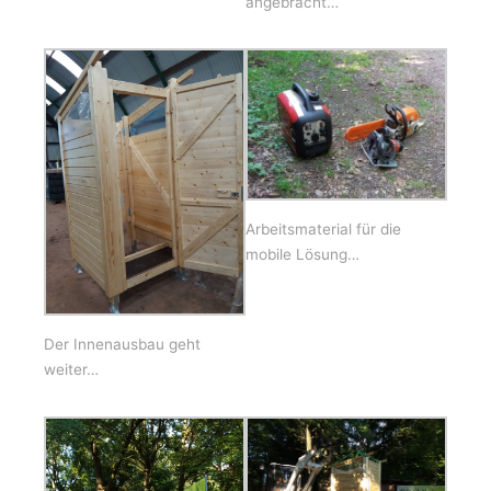
angebracht…
Arbeitsmaterial für die
mobile Lösung…
Der Innenausbau geht
weiter…